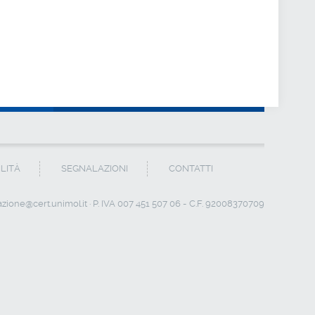
ILITÀ
SEGNALAZIONI
CONTATTI
zione@cert.unimol.it
· P. IVA 007 451 507 06 - C.F. 92008370709