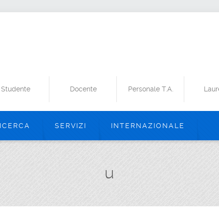
Studente
Docente
Personale T.A.
Laur
ICERCA
SERVIZI
INTERNAZIONALE
u