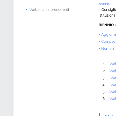
Ascolta
Verbali anni precedenti
Il Consigl
istituziona
BIENNIO 
Aggiorna
Composiz
Nomina P
–
Ver
–
Ver
– Ver
–
Ver
–
Ver
–
Ver