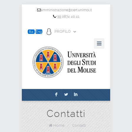
amministrazione@cert.unimol.it
+39 0874 40 41
PROFILO
F
L
I
Contatti
Home
/
Contatti