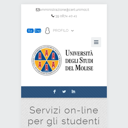
amministrazione@cert.unimol.it
+39 0874 40 41
PROFILO
F
L
I
Servizi on-line
per gli studenti