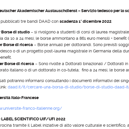
utscher Akademischer Austauschdienst – Servizio tedesco per lo 
i pubblicati tre bandi DAAD con
scadenza 1° dicembre 2022
.
 Borse di studio
– si rivolgono a studenti di corsi di laurea magistral
a da 10 a 24 mesi; le borse ammontano a 861 euro mensili + benefit (
r Borse di ricerca
– Borse annuali per dottorandi. Sono previsti soggio
edesco o di un progetto post-laurea magistrale in Germania della du
enefit.
er Borse di ricerca
– Sono rivolte a Dottorati binazionali / Dottorati in
orato italiano o di un dottorato in co-tutela; fino a 24 mesi, le borse
ssati potranno informarsi consultando i documenti informativi dei sin
link:
daad.it/it/cercare-una-borsa-di-studio/borse-di-studio-daad-it
ersità Italo-Francese
.universite-franco-italienne.org/
 LABEL SCIENTIFICO UIF/UFI 2022
rocina tramite il Label iniziative di alto valore culturale e scientifico