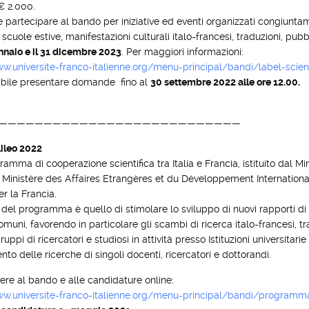
 2.000.
e partecipare al bando per iniziative ed eventi organizzati congiunta
 scuole estive, manifestazioni culturali italo-francesi, traduzioni, pubb
nnaio e il 31 dicembre 2023
. Per maggiori informazioni:
w.universite-franco-italienne.org/menu-principal/bandi/label-scien
ibile presentare domande fino al
30 settembre 2022 alle ore 12.00.
———————————————————————————
ileo 2022
ramma di cooperazione scientifica tra Italia e Francia, istituito dal Min
dal Ministère des Affaires Etrangères et du Développement International 
er la Francia.
o del programma è quello di stimolare lo sviluppo di nuovi rapporti di 
omuni, favorendo in particolare gli scambi di ricerca italo-francesi, tra 
ruppi di ricercatori e studiosi in attività presso Istituzioni universitari
nto delle ricerche di singoli docenti, ricercatori e dottorandi.
re al bando e alle candidature online:
ww.universite-franco-italienne.org/menu-principal/bandi/program