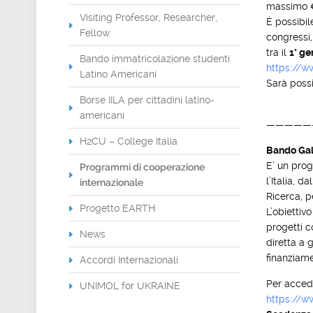
massimo €
Visiting Professor, Researcher,
È possibil
Fellow
congressi,
tra il
1° ge
Bando immatricolazione studenti
https://ww
Latino Americani
Sarà poss
Borse IILA per cittadini latino-
americani
—————
H2CU – College Italia
Bando Gal
E’ un prog
Programmi di cooperazione
l’Italia, 
internazionale
Ricerca, p
Progetto EARTH
L’obiettiv
progetti c
News
diretta a g
finanziame
Accordi Internazionali
Per accede
UNIMOL for UKRAINE
https://w