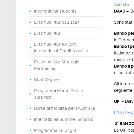
Ascolta
International students
DAAD – De
Erasmus Plus call 2023
Sono stat
Erasmus Plus
Bando per
in Germani
Erasmus Plus KA 107-
Bando I pe
International Credit Mobility
italiano/t
mensili + b
Erasmus KA2 Strategic
Bando II p
Partnership
di un dott
Dual Degree
Gli intere
seguente 
Programmi Marco Polo e
Turandot
UFI – Univ
Borse di mobilità per l’Australia
http://www
International Summer Schools
2° BANDO
La UIF pat
Programma Fulbright