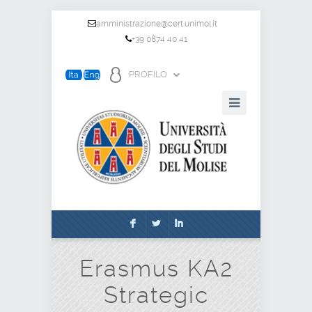
amministrazione@cert.unimol.it
+39 0874 40 41
PROFILO
F
L
I
Erasmus KA2
Strategic