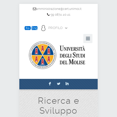
amministrazione@cert.unimol.it
+39 0874 40 41
PROFILO
F
L
I
Ricerca e
Sviluppo