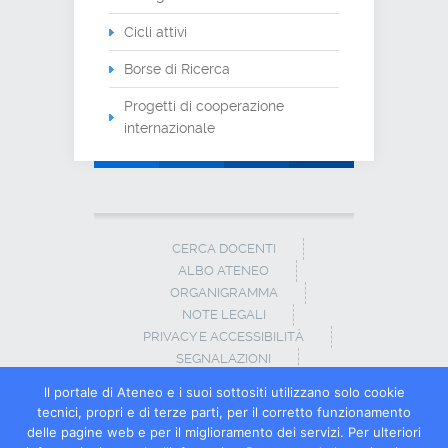
Cicli attivi
Borse di Ricerca
Progetti di cooperazione
internazionale
CERCA DOCENTI
ALBO ATENEO
ORGANIGRAMMA
NOTE LEGALI
PRIVACY E ACCESSIBILITÀ
SEGNALAZIONI
CONTATTI
ll portale di Ateneo e i suoi sottositi utilizzano solo cookie
tecnici, propri e di terze parti, per il corretto funzionamento
© Copyright Università degli Studi del
delle pagine web e per il miglioramento dei servizi. Per ulteriori