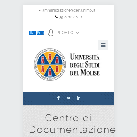
amministrazione@cert.unimol.it
+39 0874 40 41
PROFILO
F
L
I
Centro di
Documentazione