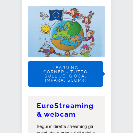
LEARNING
CORNER - TUTTO
SULL'UE: GIOCA,
IMPARA, SCOPRI
EuroStreaming
& webcam
Segui in diretta streaming gli
eventi del giorno sul sito della