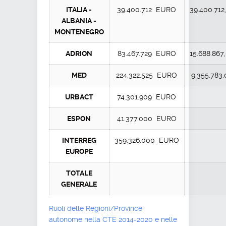
ITALIA -
39.400.712 EURO
39.400.71
ALBANIA -
MONTENEGRO
ADRION
83.467.729 EURO
15.688.86
MED
224.322.525 EURO
9.355.78
URBACT
74.301.909 EURO
ESPON
41.377.000 EURO
INTERREG
359.326.000 EURO
EUROPE
TOTALE
GENERALE
Ruoli delle Regioni/Province
autonome nella CTE 2014-2020 e nelle