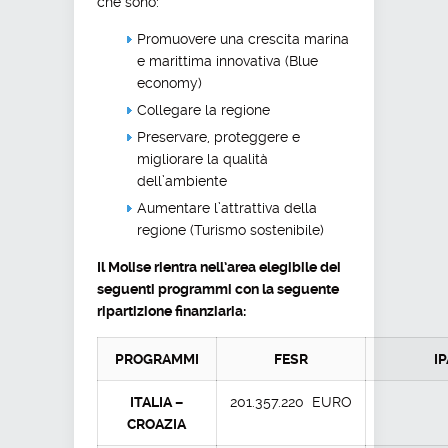
che sono:
Promuovere una crescita marina
e marittima innovativa (Blue
economy)
Collegare la regione
Preservare, proteggere e
migliorare la qualità
dell’ambiente
Aumentare l’attrattiva della
regione (Turismo sostenibile)
Il Molise rientra nell’area elegibile dei
seguenti programmi con la seguente
ripartizione finanziaria:
PROGRAMMI
FESR
I
ITALIA –
201.357.220 EURO
CROAZIA