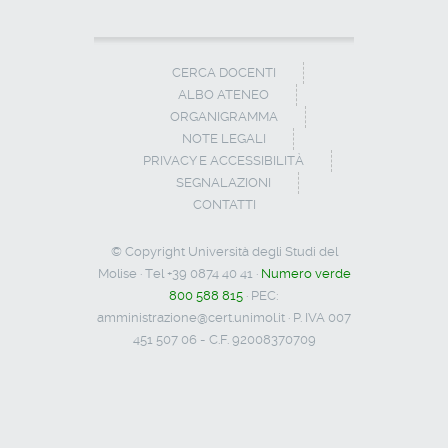
CERCA DOCENTI
ALBO ATENEO
ORGANIGRAMMA
NOTE LEGALI
PRIVACY E ACCESSIBILITÀ
SEGNALAZIONI
CONTATTI
© Copyright Università degli Studi del
Molise · Tel +39 0874 40 41 ·
Numero verde
800 588 815
· PEC:
amministrazione@cert.unimol.it
· P. IVA 007
451 507 06 - C.F. 92008370709