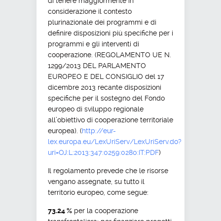
di tenere maggiormente in
considerazione il contesto
plurinazionale dei programmi e di
definire disposizioni più specifiche per i
programmi e gli interventi di
cooperazione. (REGOLAMENTO UE N.
1299/2013 DEL PARLAMENTO
EUROPEO E DEL CONSIGLIO del 17
dicembre 2013 recante disposizioni
specifiche per il sostegno del Fondo
europeo di sviluppo regionale
all’obiettivo di cooperazione territoriale
europea). (
http://eur-
lex.europa.eu/LexUriServ/LexUriServ.do?
uri=OJ:L:2013:347:0259:0280:IT:PDF
)
Il regolamento prevede che le risorse
vengano assegnate, su tutto il
territorio europeo, come segue:
73.24 %
per la cooperazione