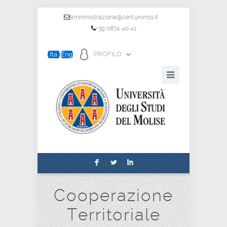
amministrazione@cert.unimol.it
+39 0874 40 41
PROFILO
F
L
I
Cooperazione
Territoriale