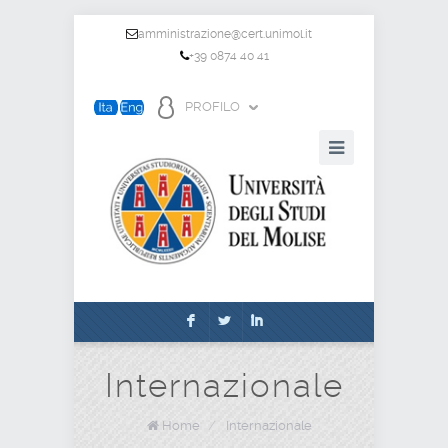
amministrazione@cert.unimol.it
+39 0874 40 41
PROFILO
F
L
I
Internazionale
Home
/
Internazionale