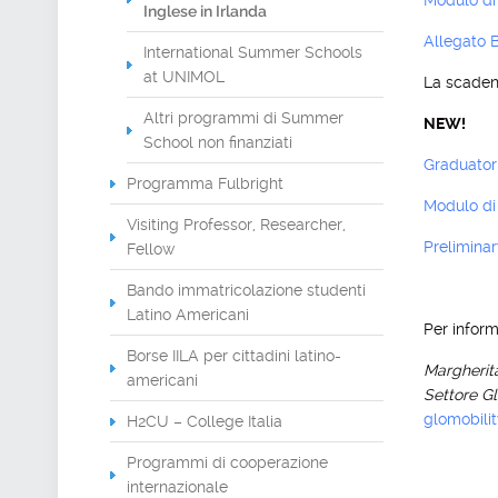
Modulo di
Inglese in Irlanda
Allegato B
International Summer Schools
at UNIMOL
La scaden
Altri programmi di Summer
NEW!
School non finanziati
Graduator
Programma Fulbright
Modulo di
Visiting Professor, Researcher,
Prelimina
Fellow
Bando immatricolazione studenti
Latino Americani
Per inform
Borse IILA per cittadini latino-
Margherit
americani
Settore Gl
glomobili
H2CU – College Italia
Programmi di cooperazione
internazionale