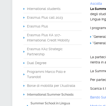
Ascolta
International students
La Summer 
degli stud
Erasmus Plus call 2023
Lingua In
Erasmus Plus
I programm
Erasmus Plus KA 107-
“General 
International Credit Mobility
“General
Erasmus KA2 Strategic
Partnership
La parteci
rientra in
Dual Degree
La Summer 
Programmi Marco Polo e
Turandot
Per parte
Borse di mobilità per l’Australia
Scarica il
International Summer Schools
Bando Su
Summer School in Lingua