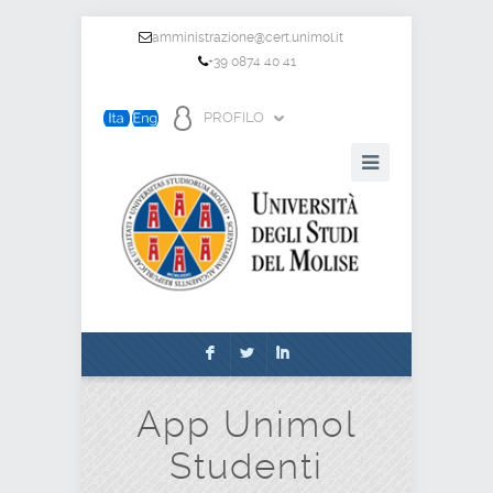
amministrazione@cert.unimol.it
+39 0874 40 41
PROFILO
F
L
I
App Unimol
Studenti