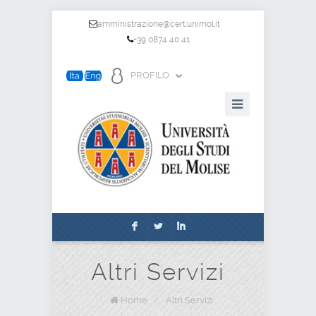
amministrazione@cert.unimol.it
+39 0874 40 41
PROFILO
F
L
I
Altri Servizi
Home
/
Altri Servizi