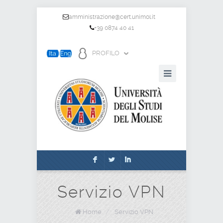
amministrazione@cert.unimol.it
+39 0874 40 41
PROFILO
F
L
I
Servizio VPN
Home
/
Servizio VPN