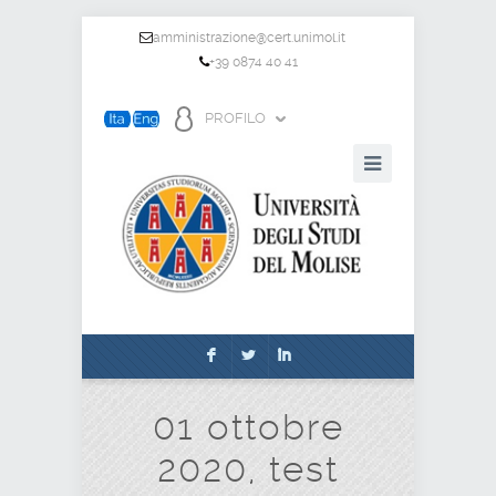
amministrazione@cert.unimol.it
+39 0874 40 41
PROFILO
F
L
I
01 ottobre
2020, test