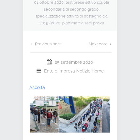
01 ottobre 2020, test preselettivo scuola
secondaria di secondo grado,
specializzazione attività di sostegno a.a.
2019/2020: planimetria sedi prova
Previous post
Next post
25 settembre 2020
Ente e Impresa
Notizie Home
Ascolta