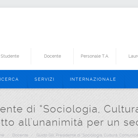
Studente
Docente
Personale T.A.
Laur
ICERCA
SERVIZI
INTERNAZIONALE
dente di “Sociologia, Cult
etto all'unanimità per un s
me
/
Docente
/
Guido Gili, Presidente di “Sociologia, Cultura, Comunica