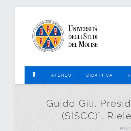
ATENEO
DIDATTICA
R
Guido Gili, Presi
(SISCC)”. Riel
Ho