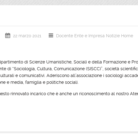
22 marzo 2021
Docente
Ente e Impresa
Notizie Home
ipartimento di Scienze Umanistiche, Sociali e della Formazione e Prore
te di “Sociologia, Cultura, Comunicazione (SISCC)”, società scientifi
ulturali e comunicativi. Aderiscono all’associazione i sociologi acca
e e media, famiglia e politiche sociali.
questo rinnovato incarico che è anche un riconoscimento al nostro Ate