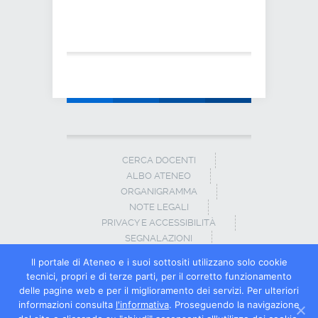
CERCA DOCENTI
ALBO ATENEO
ORGANIGRAMMA
NOTE LEGALI
PRIVACY E ACCESSIBILITÀ
SEGNALAZIONI
CONTATTI
ll portale di Ateneo e i suoi sottositi utilizzano solo cookie
tecnici, propri e di terze parti, per il corretto funzionamento
© Copyright Università degli Studi del
delle pagine web e per il miglioramento dei servizi. Per ulteriori
Molise · Tel +39 0874 40 41 ·
Numero verde
informazioni consulta
l'informativa
. Proseguendo la navigazione