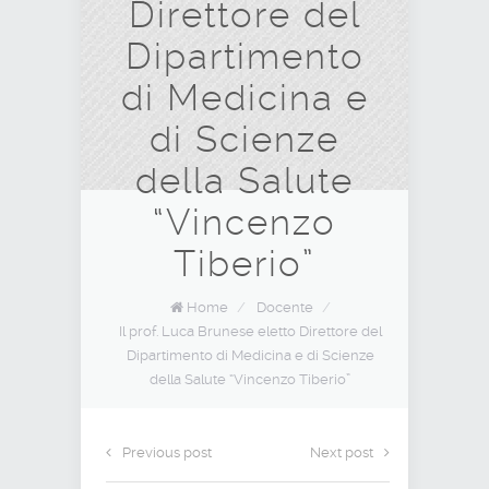
Direttore del
Dipartimento
di Medicina e
di Scienze
della Salute
“Vincenzo
Tiberio”
Home
/
Docente
/
Il prof. Luca Brunese eletto Direttore del
Dipartimento di Medicina e di Scienze
della Salute “Vincenzo Tiberio”
Previous post
Next post