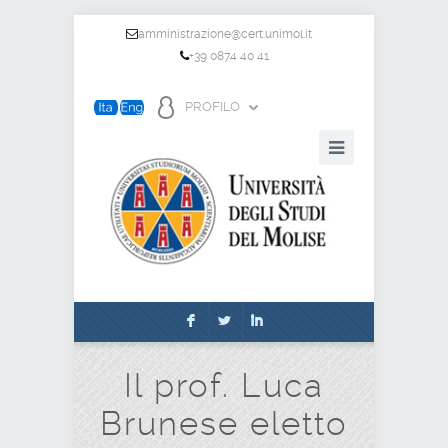
amministrazione@cert.unimol.it
+39 0874 40 41
PROFILO
F
L
I
Il prof. Luca
Brunese eletto