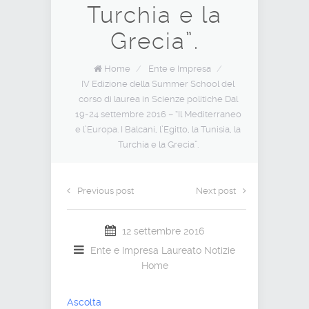
Turchia e la
Grecia”.
Home
/
Ente e Impresa
/
IV Edizione della Summer School del
corso di laurea in Scienze politiche Dal
19-24 settembre 2016 – “Il Mediterraneo
e l’Europa. I Balcani, l’Egitto, la Tunisia, la
Turchia e la Grecia”.
Previous post
Next post
12 settembre 2016
Ente e Impresa
Laureato
Notizie
Home
Ascolta