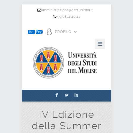
amministrazione@cert.unimol.it
+39 0874 40 41
PROFILO
F
L
I
IV Edizione
della Summer