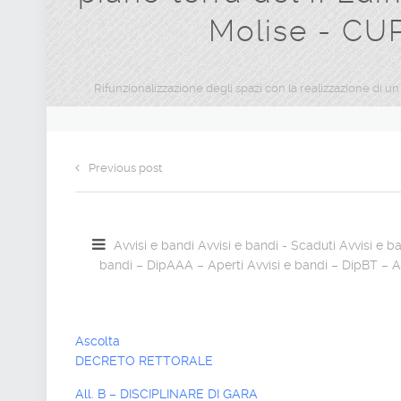
Molise - CU
Rifunzionalizzazione degli spazi con la realizzazione di un
Previous post
Avvisi e bandi
Avvisi e bandi - Scaduti
Avvisi e b
bandi – DipAAA – Aperti
Avvisi e bandi – DipBT – A
Ascolta
DECRETO RETTORALE
All. B – DISCIPLINARE DI GARA