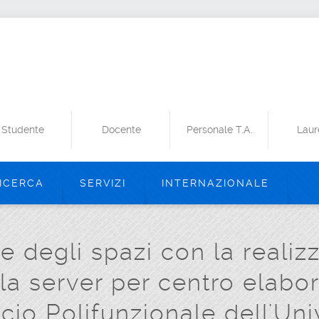
Studente
Docente
Personale T.A.
Laur
ICERCA
SERVIZI
INTERNAZIONALE
e degli spazi con la reali
ala server per centro elabor
ficio Polifunzionale dell'Uni