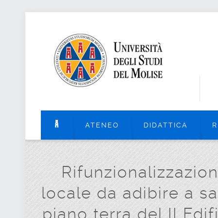
ATENEO
DIDATTICA
R
Rifunzionalizzazion
locale da adibire a s
piano terra del II Edi