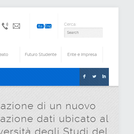
Cerca:
+39
amministrazione@cert.unimol.it
0874
40
41
eato
Futuro Studente
Ente e Impresa
F
L
I
zzazione di un nuovo
azione dati ubicato al
versità degli Studi del