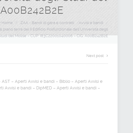
: A00B242B2E
Home
/
ZAA - Bandi di gara e contratti
/
Avvisi e bandi
/
piano terra del II Edificio Polifunzionale dell’Università degli
Studi del Molise – CUP: I83C22001040006 – CIG: A00B242B2E
Next post
– AST – Aperti
Avvisi e bandi – Biblio – Aperti
Avvisi e
ti
Avvisi e bandi – DipMED – Aperti
Avvisi e bandi –