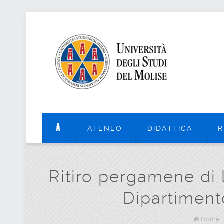
ATENEO
DIDATTICA
R
Ritiro pergamene di 
Dipartiment
Home