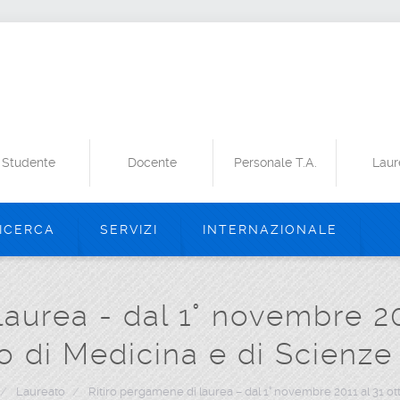
Studente
Docente
Personale T.A.
Laur
ICERCA
SERVIZI
INTERNAZIONALE
laurea - dal 1° novembre 20
o di Medicina e di Scienze 
/
Laureato
/
Ritiro pergamene di laurea – dal 1° novembre 2011 al 31 ot