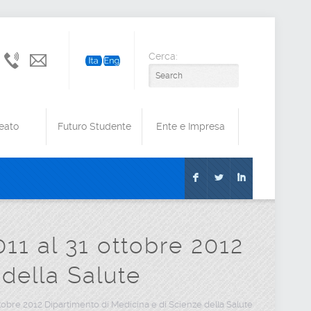
Cerca:
+39
amministrazione@cert.unimol.it
0874
40
41
eato
Futuro Studente
Ente e Impresa
F
L
I
11 al 31 ottobre 2012
della Salute
tobre 2012 Dipartimento di Medicina e di Scienze della Salute