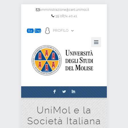
amministrazione@cert.unimol.it
+39 0874 40 41
PROFILO
F
L
I
UniMol e la
Società Italiana