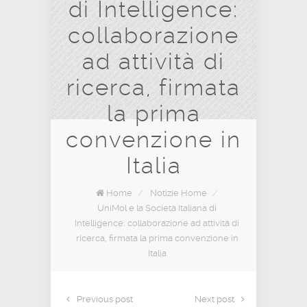
di Intelligence:
collaborazione
ad attività di
ricerca, firmata
la prima
convenzione in
Italia
Home
/
Notizie Home
/
UniMol e la Società Italiana di
Intelligence: collaborazione ad attività di
ricerca, firmata la prima convenzione in
Italia
Previous post
Next post