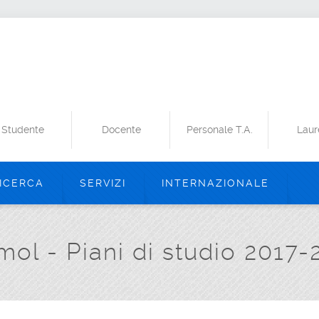
Studente
Docente
Personale T.A.
Laur
ICERCA
SERVIZI
INTERNAZIONALE
mol - Piani di studio 2017-