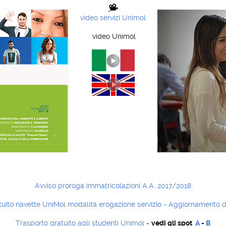
video servizi Unimol
video Unimol
Avviso proroga immatricolazioni A.A. 2017/2018
tuito navette UniMol modalità erogazione servizio - Aggiornamento 
Trasporto gratuito agli studenti Unimol
-
vedi gli spot
A
-
B