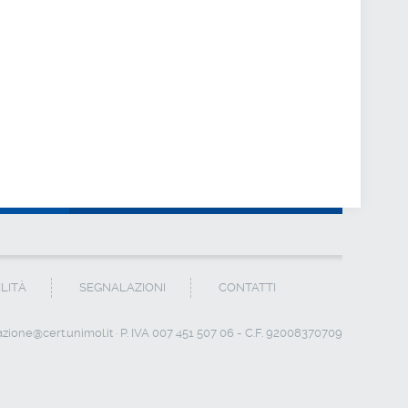
ILITÀ
SEGNALAZIONI
CONTATTI
zione@cert.unimol.it
· P. IVA 007 451 507 06 - C.F. 92008370709