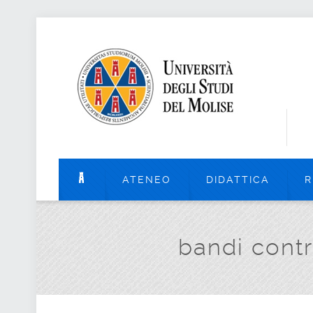
ATENEO
DIDATTICA
R
bandi cont