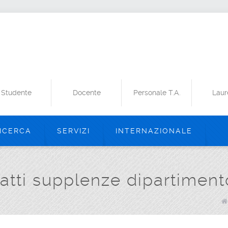
Studente
Docente
Personale T.A.
Laur
ICERCA
SERVIZI
INTERNAZIONALE
ratti supplenze dipartimen