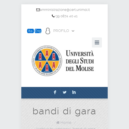
amministrazione@cert.unimol.it
+39 0874 40 41
PROFILO
F
L
I
bandi di gara
Home
/
Archive by category "bandi di gara"