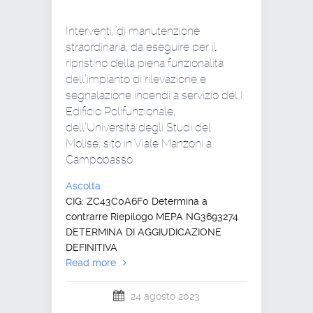
Interventi, di manutenzione
straordinaria, da eseguire per il
ripristino della piena funzionalità
dell’impianto di rilevazione e
segnalazione incendi a servizio del I
Edificio Polifunzionale,
dell’Università degli Studi del
Molise, sito in Viale Manzoni a
Campobasso
Ascolta
CIG: ZC43C0A6F0 Determina a
contrarre Riepilogo MEPA NG3693274
DETERMINA DI AGGIUDICAZIONE
DEFINITIVA
Read more
24 agosto 2023