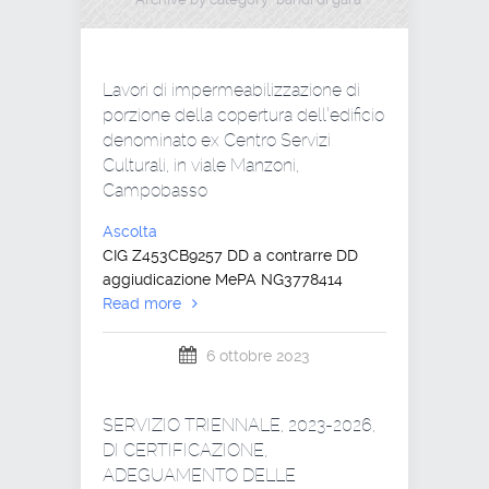
Lavori di impermeabilizzazione di
porzione della copertura dell’edificio
denominato ex Centro Servizi
Culturali, in viale Manzoni,
Campobasso
Ascolta
CIG Z453CB9257 DD a contrarre DD
aggiudicazione MePA NG3778414
Read more
6 ottobre 2023
SERVIZIO TRIENNALE, 2023-2026,
DI CERTIFICAZIONE,
ADEGUAMENTO DELLE