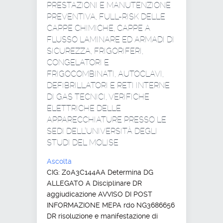
PRESTAZIONI E MANUTENZIONE
PREVENTIVA, FULL-RISK DELLE
CAPPE CHIMICHE, CAPPE A
FLUSSO LAMINARE ED ARMADI DI
SICUREZZA, FRIGORIFERI,
CONGELATORI E
FRIGOCOMBINATI, AUTOCLAVI,
DEFIBRILLATORI E RETI INTERNE
DI GAS TECNICI, VERIFICHE
ELETTRICHE DELLE
APPARECCHIATURE PRESSO LE
SEDI DELL’UNIVERSITÀ DEGLI
STUDI DEL MOLISE
Ascolta
CIG: Z0A3C144AA Determina DG
ALLEGATO A Disciplinare DR
aggiudicazione AVVISO DI POST
INFORMAZIONE MEPA rdo NG3686656
DR risoluzione e manifestazione di