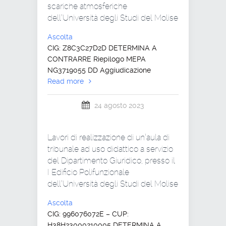
scariche atmosferiche
dell’Università degli Studi del Molise
Ascolta
CIG: Z8C3C27D2D DETERMINA A
CONTRARRE Riepilogo MEPA
NG3719055 DD Aggiudicazione
Read more
24 agosto 2023
Lavori di realizzazione di un’aula di
tribunale ad uso didattico a servizio
del Dipartimento Giuridico, presso il
I Edificio Polifunzionale
dell’Università degli Studi del Molise
Ascolta
CIG: 996076072E – CUP:
H38H23000210005 DETERMINA A