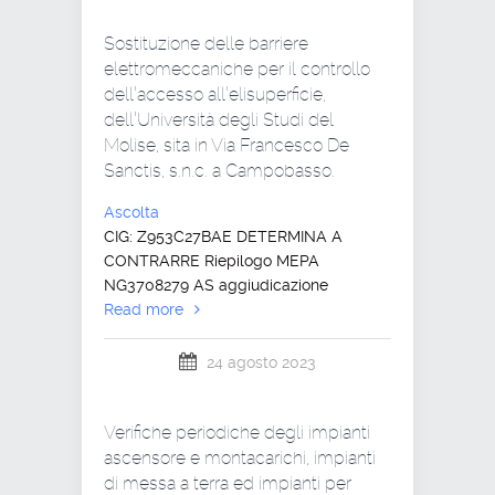
Sostituzione delle barriere
elettromeccaniche per il controllo
dell’accesso all’elisuperficie,
dell’Università degli Studi del
Molise, sita in Via Francesco De
Sanctis, s.n.c. a Campobasso.
Ascolta
CIG: Z953C27BAE DETERMINA A
CONTRARRE Riepilogo MEPA
NG3708279 AS aggiudicazione
Read more
24 agosto 2023
Verifiche periodiche degli impianti
ascensore e montacarichi, impianti
di messa a terra ed impianti per