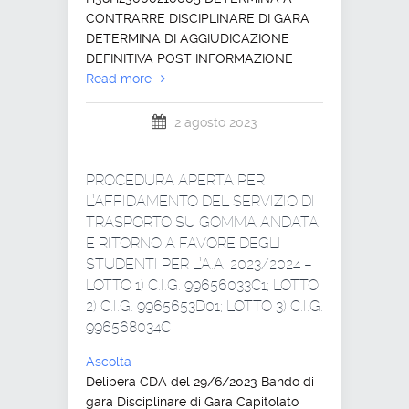
CONTRARRE DISCIPLINARE DI GARA
DETERMINA DI AGGIUDICAZIONE
DEFINITIVA POST INFORMAZIONE
Read more
2 agosto 2023
PROCEDURA APERTA PER
L’AFFIDAMENTO DEL SERVIZIO DI
TRASPORTO SU GOMMA ANDATA
E RITORNO A FAVORE DEGLI
STUDENTI PER L’A.A. 2023/2024 –
LOTTO 1) C.I.G. 99656033C1; LOTTO
2) C.I.G. 9965653D01; LOTTO 3) C.I.G.
996568034C
Ascolta
Delibera CDA del 29/6/2023 Bando di
gara Disciplinare di Gara Capitolato