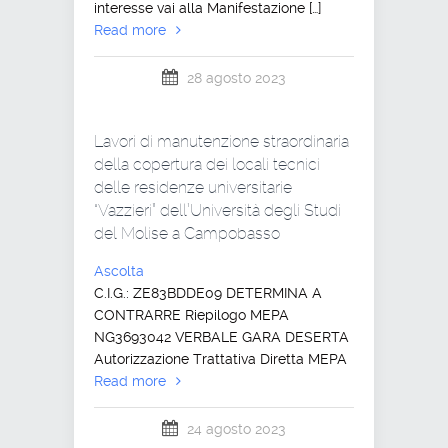
interesse vai alla Manifestazione […]
Read more
28 agosto 2023
Lavori di manutenzione straordinaria
della copertura dei locali tecnici
delle residenze universitarie
“Vazzieri” dell’Università degli Studi
del Molise a Campobasso
Ascolta
C.I.G.: ZE83BDDE09 DETERMINA A
CONTRARRE Riepilogo MEPA
NG3693042 VERBALE GARA DESERTA
Autorizzazione Trattativa Diretta MEPA
Read more
24 agosto 2023