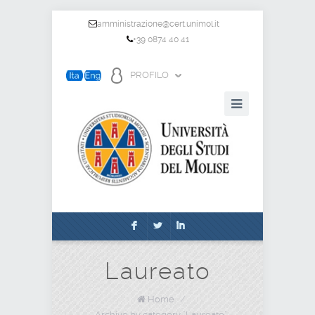
amministrazione@cert.unimol.it
+39 0874 40 41
PROFILO
F
L
I
Laureato
Home
/
Archive by category "Laureato"