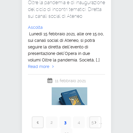
Oltre la pandemia e di inaugurazione
del ciclo di incontri tematici. Diretta
sui canali social di Ateneo
Ascolta
Lunedì 15 febbraio 2021, alle ore 15.00,
sui canali social di Ateneo, si potrà
seguire la diretta dell’evento di
presentazione dell’Opera in due
volumi Oltre la pandemia. Società, […]
Read more
11 febbraio 2021
1
2
3
4
5
...