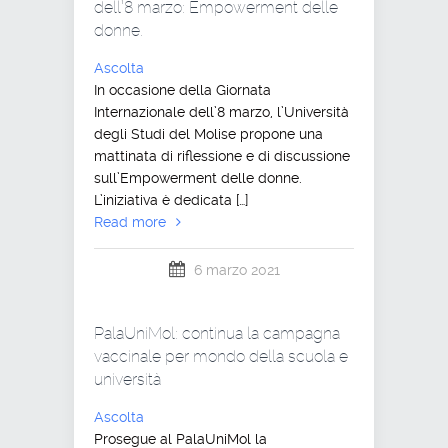
dell’8 marzo: Empowerment delle
donne.
Ascolta
In occasione della Giornata
Internazionale dell’8 marzo, l’Università
degli Studi del Molise propone una
mattinata di riflessione e di discussione
sull’Empowerment delle donne.
L’iniziativa è dedicata […]
Read more
6 marzo 2021
PalaUniMol: continua la campagna
vaccinale per mondo della scuola e
università
Ascolta
Prosegue al PalaUniMol la