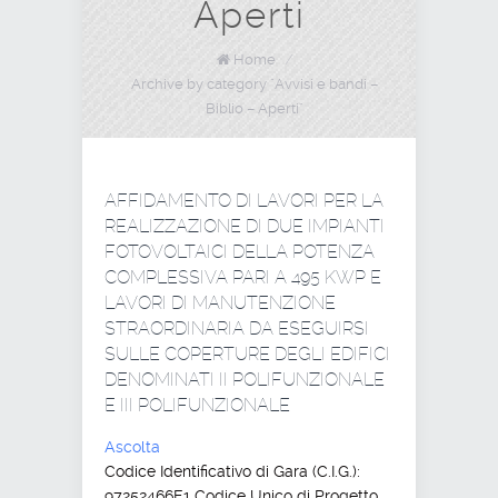
Aperti
Home
/
Archive by category "Avvisi e bandi –
Biblio – Aperti"
AFFIDAMENTO DI LAVORI PER LA
REALIZZAZIONE DI DUE IMPIANTI
FOTOVOLTAICI DELLA POTENZA
COMPLESSIVA PARI A 495 KWP E
LAVORI DI MANUTENZIONE
STRAORDINARIA DA ESEGUIRSI
SULLE COPERTURE DEGLI EDIFICI
DENOMINATI II POLIFUNZIONALE
E III POLIFUNZIONALE
Ascolta
Codice Identificativo di Gara (C.I.G.):
97252466E1 Codice Unico di Progetto