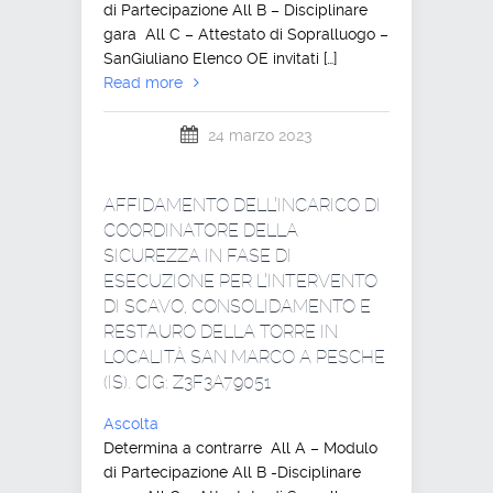
di Partecipazione All B – Disciplinare
gara All C – Attestato di Sopralluogo –
SanGiuliano Elenco OE invitati […]
Read more
24 marzo 2023
AFFIDAMENTO DELL’INCARICO DI
COORDINATORE DELLA
SICUREZZA IN FASE DI
ESECUZIONE PER L’INTERVENTO
DI SCAVO, CONSOLIDAMENTO E
RESTAURO DELLA TORRE IN
LOCALITÀ SAN MARCO A PESCHE
(IS). CIG: Z3F3A79051
Ascolta
Determina a contrarre All A – Modulo
di Partecipazione All B -Disciplinare