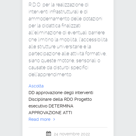
R.D.O. per la realizzazione di
interventi infrastrutturali e di
ammodernamento delle dotazioni
per la didattica finalizzati
all’eliminazione di eventuali barriere
che limitino la mobilità, l’accessibilità
alle strutture universitarie e la
partecipazione alle attività formative,
siano queste motorie, sensoriali o
causate da disturbi specifici
dell’apprendimento
Ascolta
DD approvazione degli interventi
Disciplinare della RDO Progetto
esecutivo DETERMINA
APPROVAZIONE ATTI
Read more
24 novembre 2022