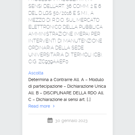
SENSI DELL’ART. 36 COMM. 2 E 6
DEL D.LGS 50/2016 E S.M.I., A
MEZZO DI R.D.O. SUL MERCATO
ELETTRONICO DELLA PUBBLICA
AMMINISTRAZIONE (MEPA) PER
INTERVENTI DI MANUTENZIONE
ORDINARIA DELLA SEDE
UNIVERSITARIA DI TERMOLI (CB).
CIG: ZC939AAEF0
Ascolta
Determina a Contrarre All. A – Modulo
di partecipazione – Dichiarazione Unica
All. B – DISCIPLINARE DELLA RDO All.
C – Dichiarazione ai sensi art. […]
Read more
30 gennaio 2023