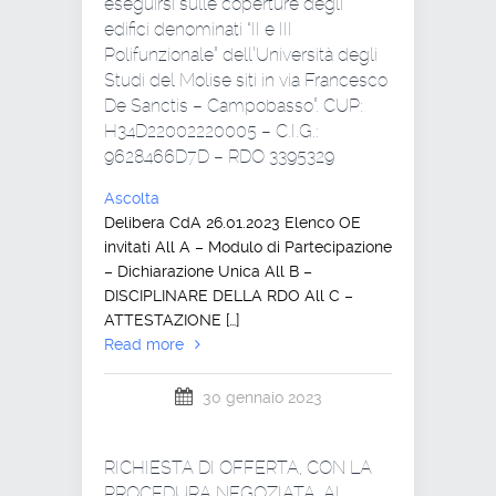
eseguirsi sulle coperture degli
edifici denominati “II e III
Polifunzionale” dell’Università degli
Studi del Molise siti in via Francesco
De Sanctis – Campobasso”. CUP:
H34D22002220005 – C.I.G.:
9628466D7D – RDO 3395329
Ascolta
Delibera CdA 26.01.2023 Elenco OE
invitati All A – Modulo di Partecipazione
– Dichiarazione Unica All B –
DISCIPLINARE DELLA RDO All C –
ATTESTAZIONE […]
Read more
30 gennaio 2023
RICHIESTA DI OFFERTA, CON LA
PROCEDURA NEGOZIATA, AI