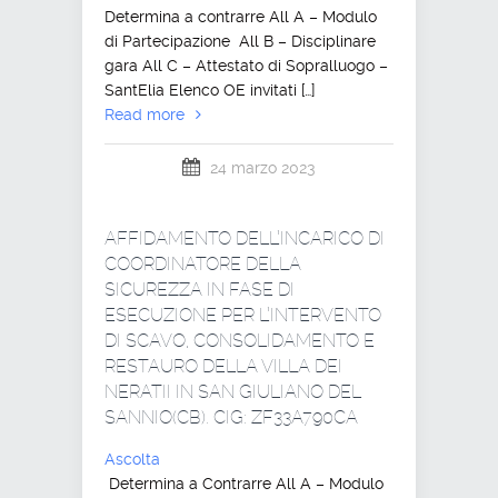
Determina a contrarre All A – Modulo
di Partecipazione All B – Disciplinare
gara All C – Attestato di Sopralluogo –
SantElia Elenco OE invitati […]
Read more
24 marzo 2023
AFFIDAMENTO DELL’INCARICO DI
COORDINATORE DELLA
SICUREZZA IN FASE DI
ESECUZIONE PER L’INTERVENTO
DI SCAVO, CONSOLIDAMENTO E
RESTAURO DELLA VILLA DEI
NERATII IN SAN GIULIANO DEL
SANNIO(CB). CIG: ZF33A790CA
Ascolta
Determina a Contrarre All A – Modulo