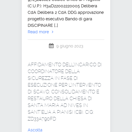
(C.U.P.): H34D22002220005 Delibera
CdA Delibera 2 CdA DDG approvazione
progetto esecutivo Bando di gara
DISCIPINARE […]
Read more
9 giugno 2023
AFFIDAMENTO DELL’INCARICO DI
COORDINATORE DELLA
SICUREZZA IN FASE DI
ESECUZIONE PER L’INTERVENTO
DI SCAVO, CONSOLIDAMENTO E
RESTAURO DELLA CHIESA DI
SANTA MARIA AD NIVES IN
SANT’ELIA A PIANISI (CB). CIG:
ZD33A790FD
Ascolta