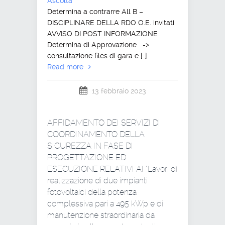
Ascolta
Determina a contrarre All B –
DISCIPLINARE DELLA RDO O.E. invitati
AVVISO DI POST INFORMAZIONE
Determina di Approvazione ->
consultazione files di gara e […]
Read more
13 febbraio 2023
AFFIDAMENTO DEI SERVIZI DI
COORDINAMENTO DELLA
SICUREZZA IN FASE DI
PROGETTAZIONE ED
ESECUZIONE RELATIVI AI “Lavori di
realizzazione di due impianti
fotovoltaici della potenza
complessiva pari a 495 kWp e di
manutenzione straordinaria da