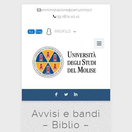
amministrazione@cert.unimol.it
+39 0874 40 41
PROFILO
F
L
I
Avvisi e bandi
– Biblio –