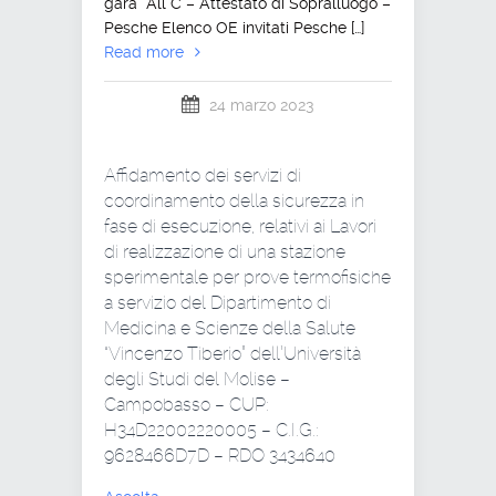
gara All C – Attestato di Sopralluogo –
Pesche Elenco OE invitati Pesche […]
Read more
24 marzo 2023
Affidamento dei servizi di
coordinamento della sicurezza in
fase di esecuzione, relativi ai Lavori
di realizzazione di una stazione
sperimentale per prove termofisiche
a servizio del Dipartimento di
Medicina e Scienze della Salute
“Vincenzo Tiberio” dell’Università
degli Studi del Molise –
Campobasso – CUP:
H34D22002220005 – C.I.G.:
9628466D7D – RDO 3434640