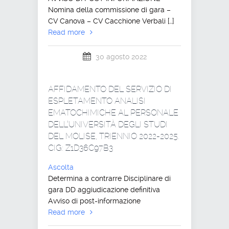
Nomina della commissione di gara –
CV Canova – CV Cacchione Verbali […]
Read more
30 agosto 2022
AFFIDAMENTO DEL SERVIZIO DI
ESPLETAMENTO ANALISI
EMATOCHIMICHE AL PERSONALE
DELL’UNIVERSITÀ DEGLI STUDI
DEL MOLISE, TRIENNIO 2022-2025.
CIG: Z1D36C97B3
Ascolta
Determina a contrarre Disciplinare di
gara DD aggiudicazione definitiva
Avviso di post-informazione
Read more