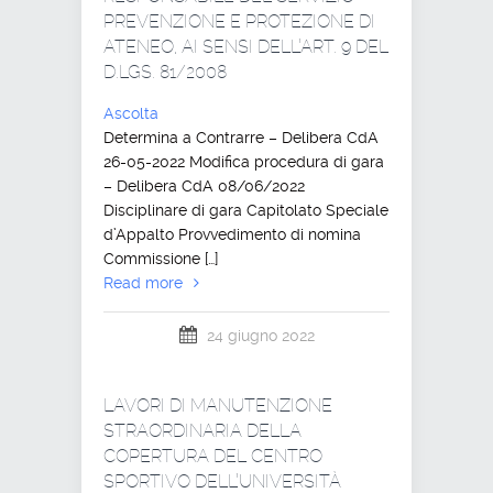
PREVENZIONE E PROTEZIONE DI
ATENEO, AI SENSI DELL’ART. 9 DEL
D.LGS. 81/2008
Ascolta
Determina a Contrarre – Delibera CdA
26-05-2022 Modifica procedura di gara
– Delibera CdA 08/06/2022
Disciplinare di gara Capitolato Speciale
d’Appalto Provvedimento di nomina
Commissione […]
Read more
24 giugno 2022
LAVORI DI MANUTENZIONE
STRAORDINARIA DELLA
COPERTURA DEL CENTRO
SPORTIVO DELL’UNIVERSITÀ