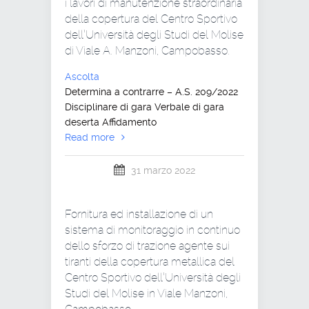
i lavori di manutenzione straordinaria
della copertura del Centro Sportivo
dell’Università degli Studi del Molise
di Viale A. Manzoni, Campobasso.
Ascolta
Determina a contrarre – A.S. 209/2022
Disciplinare di gara Verbale di gara
deserta Affidamento
Read more
31 marzo 2022
Fornitura ed installazione di un
sistema di monitoraggio in continuo
dello sforzo di trazione agente sui
tiranti della copertura metallica del
Centro Sportivo dell’Università degli
Studi del Molise in Viale Manzoni,