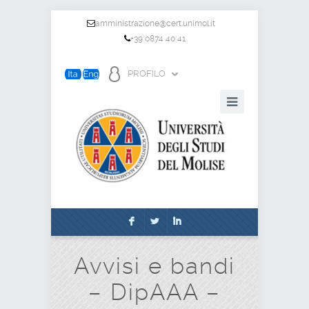
amministrazione@cert.unimol.it
+39 0874 40 41
PROFILO
F
L
I
Avvisi e bandi
– DipAAA –