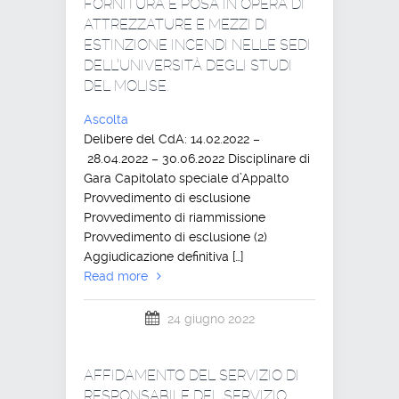
FORNITURA E POSA IN OPERA DI
ATTREZZATURE E MEZZI DI
ESTINZIONE INCENDI NELLE SEDI
DELL’UNIVERSITÀ DEGLI STUDI
DEL MOLISE.
Ascolta
Delibere del CdA: 14.02.2022 –
28.04.2022 – 30.06.2022 Disciplinare di
Gara Capitolato speciale d’Appalto
Provvedimento di esclusione
Provvedimento di riammissione
Provvedimento di esclusione (2)
Aggiudicazione definitiva […]
Read more
24 giugno 2022
AFFIDAMENTO DEL SERVIZIO DI
RESPONSABILE DEL SERVIZIO