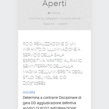
Aperti
Home
/
Archive by category "Avvisi e bandi –
DipAAA – Aperti"
R.D.O. REALIZZAZIONE DI UN
IMPIANTO DI ILLUMINAZIONE A
SERVIZIO DELLA SALA
ESPOSITIVA “ARATRO” AL PIANO
SEMINTERRATO DELL’AULA
MAGNA DELL’UNIVERSITA’ DEGLI
STUDI DEL MOLISE. CIG:
Z2D3725BB2
Ascolta
Determina a contrarre Disciplinare di
gara DD aggiudicazione definitiva
AVVISO DI POST INFORMAZIONE