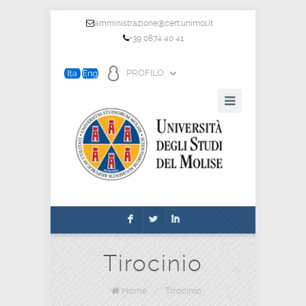
amministrazione@cert.unimol.it
+39 0874 40 41
PROFILO
F
L
I
Tirocinio
Home
/
Tirocinio