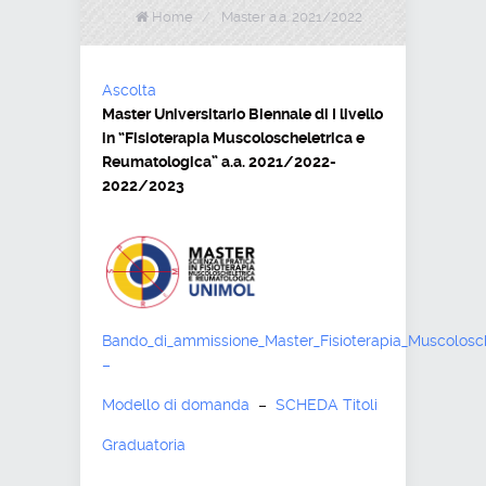
Home
/
Master a.a. 2021/2022
Ascolta
Master Universitario Biennale di I livello
in “Fisioterapia Muscoloscheletrica e
Reumatologica” a.a. 2021/2022-
2022/2023
Bando_di_ammissione_Master_Fisioterapia_Muscolosc
–
Modello di domanda
–
SCHEDA Titoli
Graduatoria