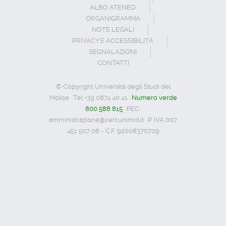
ALBO ATENEO
ORGANIGRAMMA
NOTE LEGALI
PRIVACY E ACCESSIBILITÀ
SEGNALAZIONI
CONTATTI
© Copyright Università degli Studi del
Molise · Tel +39 0874 40 41 ·
Numero verde
800 588 815
· PEC:
amministrazione@cert.unimol.it
· P. IVA 007
451 507 06 - C.F. 92008370709