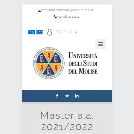
amministrazione@cert.unimol.it
+39 0874 40 41
PROFILO
F
L
I
Master a.a.
2021/2022