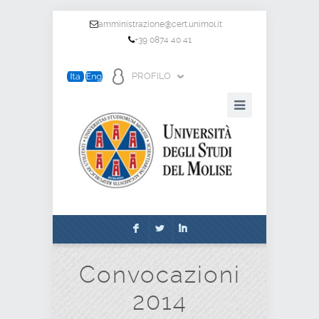
amministrazione@cert.unimol.it
+39 0874 40 41
PROFILO
F
L
I
Convocazioni
2014