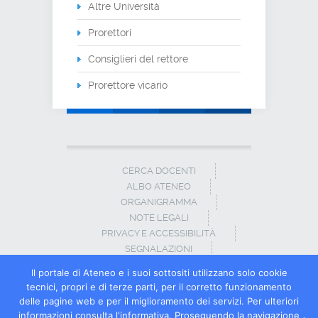
Altre Università
Prorettori
Consiglieri del rettore
Prorettore vicario
CERCA DOCENTI
ALBO ATENEO
ORGANIGRAMMA
NOTE LEGALI
PRIVACY E ACCESSIBILITÀ
SEGNALAZIONI
CONTATTI
ll portale di Ateneo e i suoi sottositi utilizzano solo cookie
tecnici, propri e di terze parti, per il corretto funzionamento
© Copyright Università degli Studi del
delle pagine web e per il miglioramento dei servizi. Per ulteriori
Molise · Tel +39 0874 40 41 ·
Numero verde
informazioni consulta
l'informativa
. Proseguendo la navigazione