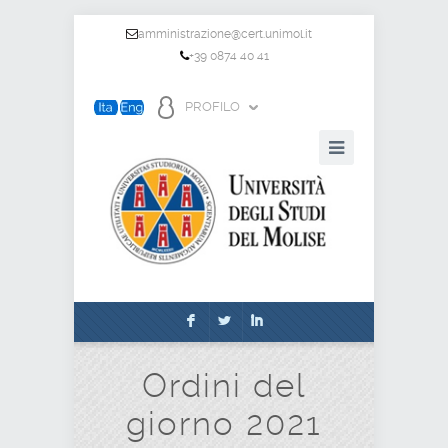
amministrazione@cert.unimol.it
+39 0874 40 41
PROFILO
F
L
I
Ordini del
giorno 2021