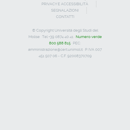
PRIVACY E ACCESSIBILITÀ
SEGNALAZIONI
CONTATTI
© Copyright Università degli Studi del
Molise · Tel +39 0874 40 41 ·
Numero verde
800 588 815
· PEC:
amministrazione@cert.unimol.it
· P. IVA 007
451 507 06 - C.F. 92008370709