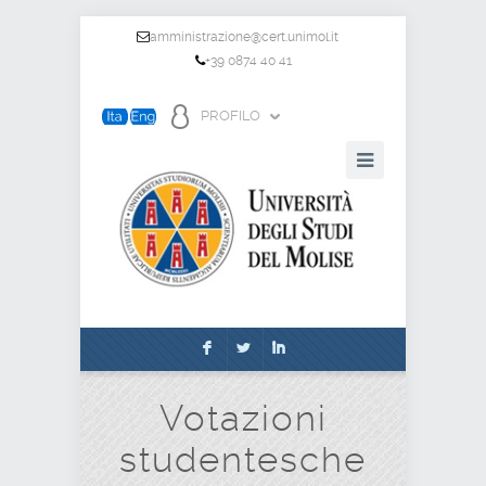
amministrazione@cert.unimol.it
+39 0874 40 41
PROFILO
F
L
I
Votazioni
studentesche