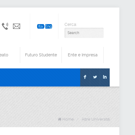
Cerca:
+39
amministrazione@cert.unimol.it
0874
40
41
eato
Futuro Studente
Ente e Impresa
F
L
I
Home
/
Altre Università