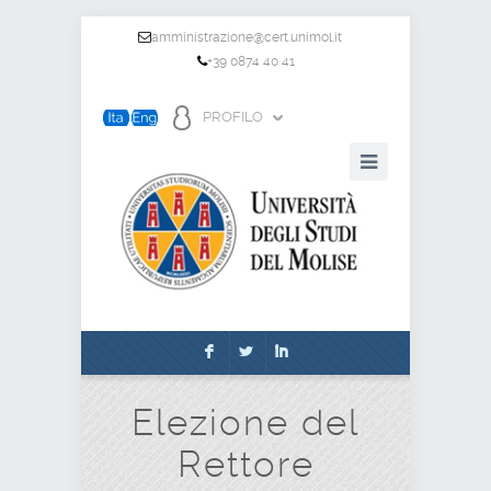
amministrazione@cert.unimol.it
+39 0874 40 41
PROFILO
F
L
I
Elezione del
Rettore