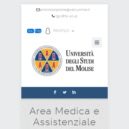
amministrazione@cert.unimol.it
+39 0874 40 41
PROFILO
F
L
I
Area Medica e
Assistenziale