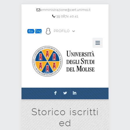
amministrazione@cert.unimol.it
+39 0874 40 41
PROFILO
F
L
I
Storico iscritti
ed