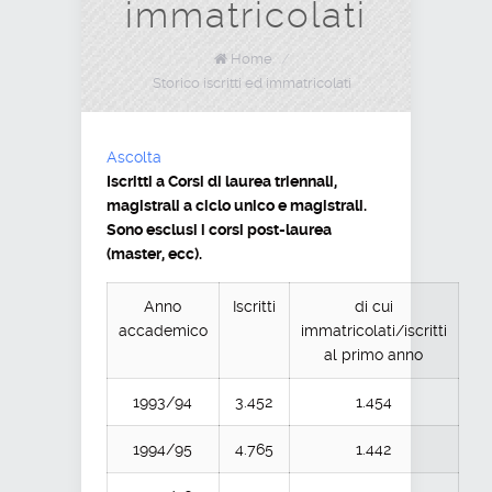
immatricolati
Home
/
Storico iscritti ed immatricolati
Ascolta
Iscritti a Corsi di laurea triennali,
magistrali a ciclo unico e magistrali.
Sono esclusi i corsi post-laurea
(master, ecc).
Anno
Iscritti
di cui
accademico
immatricolati/iscritti
al primo anno
1993/94
3.452
1.454
1994/95
4.765
1.442