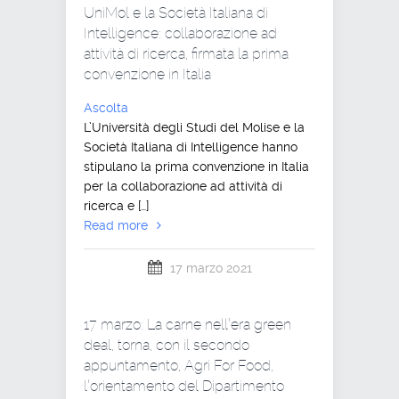
UniMol e la Società Italiana di
Intelligence: collaborazione ad
attività di ricerca, firmata la prima
convenzione in Italia
Ascolta
L’Università degli Studi del Molise e la
Società Italiana di Intelligence hanno
stipulano la prima convenzione in Italia
per la collaborazione ad attività di
ricerca e […]
Read more
17 marzo 2021
17 marzo: La carne nell’era green
deal, torna, con il secondo
appuntamento, Agri For Food,
l’orientamento del Dipartimento