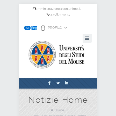
amministrazione@cert.unimol.it
+39 0874 40 41
PROFILO
F
L
I
Notizie Home
Home
/
Archive by category "Notizie Home"