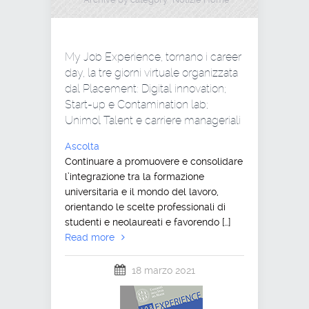
My Job Experience, tornano i career
day, la tre giorni virtuale organizzata
dal Placement: Digital innovation;
Start-up e Contamination lab;
Unimol Talent e carriere manageriali
Ascolta
Continuare a promuovere e consolidare
l’integrazione tra la formazione
universitaria e il mondo del lavoro,
orientando le scelte professionali di
studenti e neolaureati e favorendo […]
Read more
18 marzo 2021