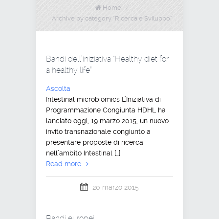
Home
/
Archive by category "Ricerca e Sviluppo"
Bandi dell’iniziativa “Healthy diet for
a healthy life”
Ascolta
Intestinal microbiomics L’Iniziativa di
Programmazione Congiunta HDHL ha
lanciato oggi, 19 marzo 2015, un nuovo
invito transnazionale congiunto a
presentare proposte di ricerca
nell’ambito Intestinal […]
Read more
20 marzo 2015
Bandi europei