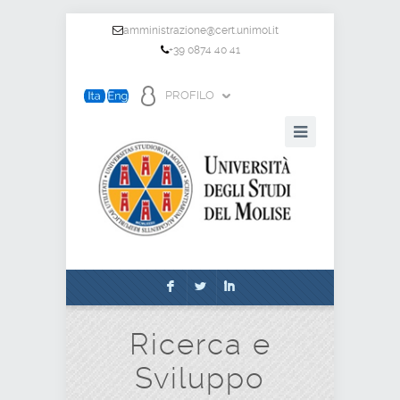
amministrazione@cert.unimol.it
+39 0874 40 41
PROFILO
F
L
I
Ricerca e
Sviluppo