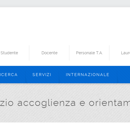
Studente
Docente
Personale T.A.
Laur
ICERCA
SERVIZI
INTERNAZIONALE
izio accoglienza e orienta