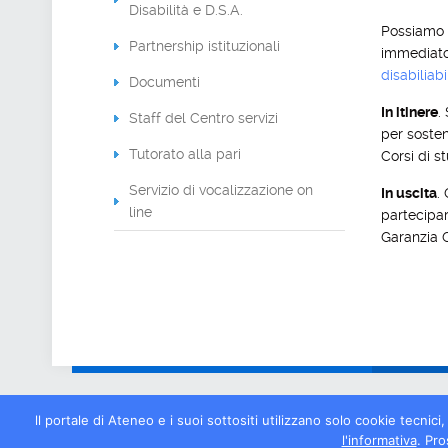
Disabilità e D.S.A.
Possiamo m
Partnership istituzionali
immediat
disabiliabi
Documenti
In itinere
.
Staff del Centro servizi
per sosten
Tutorato alla pari
Corsi di st
Servizio di vocalizzazione on
In uscita
.
line
partecipar
Garanzia G
ll portale di Ateneo e i suoi sottositi utilizzano solo cookie tecnic
l'informativa
. Pro