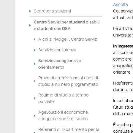
Ascolta
Segreteria studenti
Col serviz
attuali, a
Centro Servizi per studenti disabili
e studenti con DSA
Le attivit
universitar
A chi si rivolge il Centro Servizi
In ingress
Servizio consulenza
all’iscrizi
compiere u
Servizio accoglienza e
anagrafici
orientamento
orientare 
Prove di ammissione ai corsi di
I Referent
studio a numero programmato
durante tu
Regime di studio a tempo
In collabo
parziale
futuri stu
Agevolazioni economiche,
della matr
alloggio e borse di studio
È anche po
Referenti di Dipartimento per la
consulta 