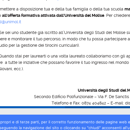
ettere a disposizione tua e della tua famiglia o della tua scuola
ma
o
all’offerta formativa attivata dall’Università del Molise
. Per chiedere 
li@unimol.it
 Se sei uno studente già iscritto all’Università degli Studi del Molis
ere e monitorare il tuo percorso, in modo che tu possa partecipare a 
udio per la gestione dei tirocini curriculari).
 Quando stai per laurearti o una volta laureato collaboriamo con gli a
e a tutte le iniziative che possano favorire il tuo ingresso nel mondo
iovani, ecc.).
Università degli Studi del 
Secondo Edificio Polifunzionale – Via F. De Sanc
Telefono e Fax: 0874 404842 – E-mail: dis
i, propri e di terze parti, per il corretto funzionamento delle pagine web e
seguendo la navigazione del sito o cliccando su "chiudi" acconsenti all'ut