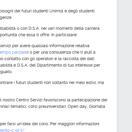
isogni dei futuri studenti Unimol e degli studenti
igenze.
sabilità o con D.S.A. nei vari momenti della carriera
pportunità che essa ti offre. In particolare:
 Servizi per avere qualsiasi informazione relativa
tempo parziale
) o per una consulenza che ti aiuti a
contatto con gli operatori e la raccolta dei dati
bilità e D.S.A. del Dipartimento di tuo interesse per
eguato.
ontrare i futuri studenti non soltanto nei mesi estivi, ma
del nostro Centro Servizi favoriscono la partecipazione dei
nari tematici, corsi preuniversitari, Open day, Giornata
er farsi un’idea dei corsi. Per maggiori informazioni
mento-c-or-t/