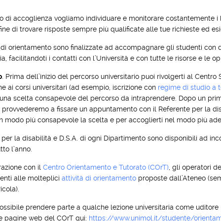
io di accoglienza vogliamo individuare e monitorare costantemente i b
l fine di trovare risposte sempre più qualificate alle tue richieste ed es
à di orientamento sono finalizzate ad accompagnare gli studenti con di
ia, facilitandoti i contatti con l’Università e con tutte le risorse e le o
o
. Prima dell’inizio del percorso universitario puoi rivolgerti al Centro
one ai corsi universitari (ad esempio, iscrizione con
regime di studio a 
na scelta consapevole del percorso da intraprendere. Dopo un primo 
, provvederemo a fissare un appuntamento con il Referente per la disa
in modo più consapevole la scelta e per accoglierti nel modo più ad
i per la disabilità e D.S.A. di ogni Dipartimento sono disponibili ad inc
tto l’anno.
razione con il
Centro Orientamento e Tutorato (COrT)
, gli operatori 
denti alle molteplici
attività di orientamento
proposte dall’Ateneo (semi
icola).
ssibile prendere parte a qualche lezione universitaria come uditore p
le pagine web del COrT qui:
https://www.unimol.it/studente/orienta