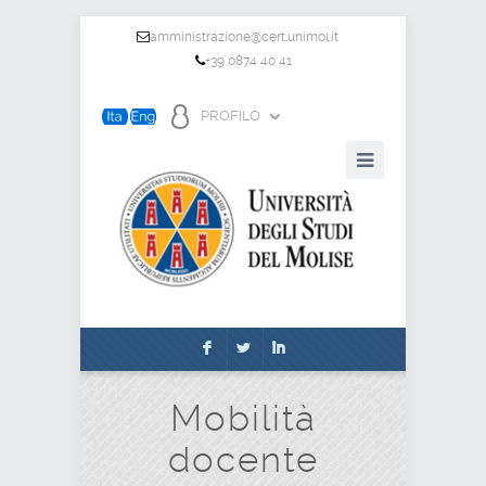
amministrazione@cert.unimol.it
+39 0874 40 41
PROFILO
F
L
I
Mobilità
docente