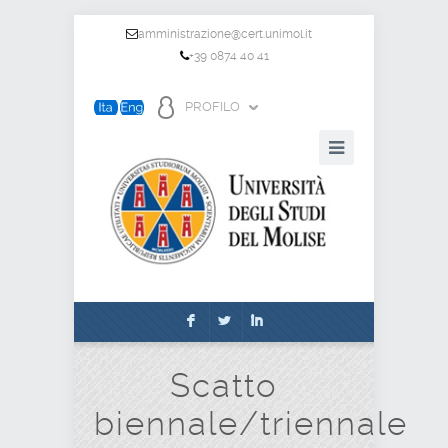
amministrazione@cert.unimol.it
+39 0874 40 41
PROFILO
F
L
I
Scatto
biennale/triennale