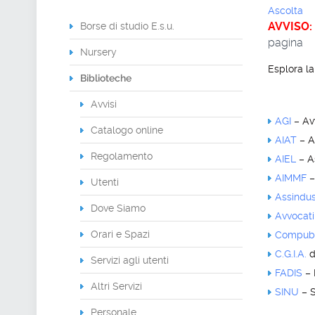
Ascolta
AVVISO:
Borse di studio E.s.u.
pagina
Nursery
Esplora la
Biblioteche
Avvisi
AGI
– Avv
Catalogo online
AIAT
– As
Regolamento
AIEL
– As
AIMMF
–
Utenti
Assindus
Dove Siamo
Avvocati
Orari e Spazi
Compubb
C.G.I.A.
d
Servizi agli utenti
FADIS
– 
Altri Servizi
SINU
– S
Personale