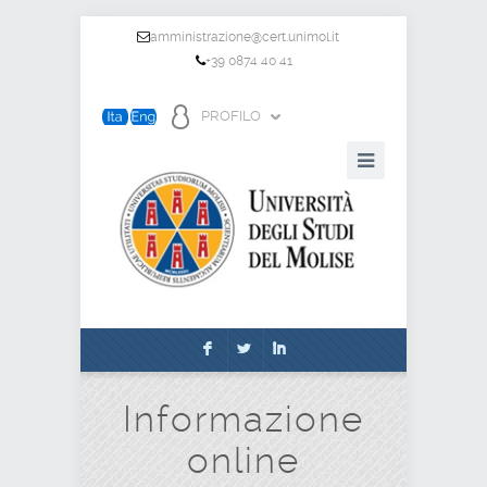
amministrazione@cert.unimol.it
+39 0874 40 41
PROFILO
F
L
I
Informazione
online