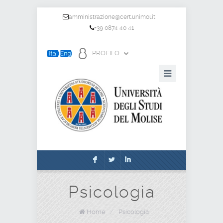
amministrazione@cert.unimol.it
+39 0874 40 41
PROFILO
F
L
I
Psicologia
Home
/
Psicologia