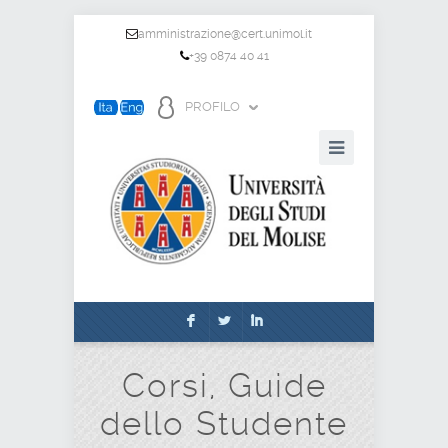
amministrazione@cert.unimol.it
+39 0874 40 41
PROFILO
F
L
I
Corsi, Guide
dello Studente