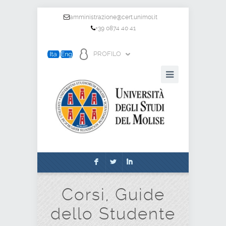
amministrazione@cert.unimol.it
+39 0874 40 41
PROFILO
F
L
I
Corsi, Guide
dello Studente