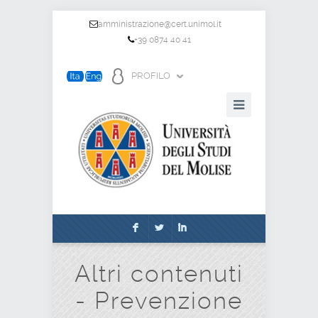
amministrazione@cert.unimol.it
+39 0874 40 41
PROFILO
F
L
I
Altri contenuti
- Prevenzione