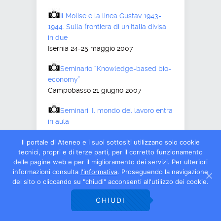
Il Molise e la linea Gustav 1943-
1944. Sulla frontiera di un’Italia divisa
in due
Isernia 24-25 maggio 2007
Seminario “Knowledge-based bio-
economy”
Campobasso 21 giugno 2007
Seminari: Il mondo del lavoro entra
in aula
Campobasso 28-29 marzo 2007
ll portale di Ateneo e i suoi sottositi utilizzano solo cookie
tecnici, propri e di terze parti, per il corretto funzionamento
Seminari della Scuola di dottorato
delle pagine web e per il miglioramento dei servizi. Per ulteriori
Campobasso 1 febbraio 2007
informazioni consulta
l'informativa
. Proseguendo la navigazione
del sito o cliccando su "chiudi" acconsenti all'utilizzo dei cookie.
Seminario “I lati oscuri della
globalizzazione”,
CHIUDI
Isernia 16 maggio 2007