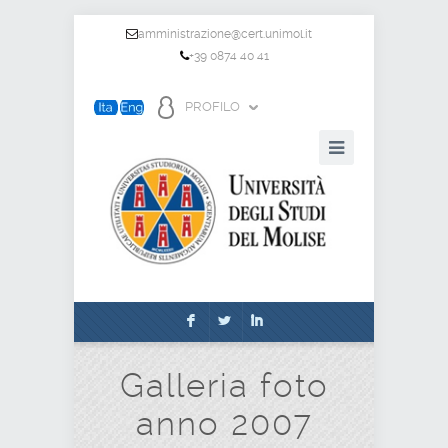
amministrazione@cert.unimol.it
+39 0874 40 41
PROFILO
F
L
I
Galleria foto
anno 2007