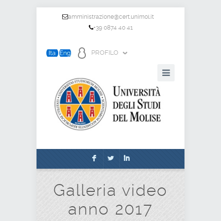
amministrazione@cert.unimol.it
+39 0874 40 41
PROFILO
F
L
I
Galleria video
anno 2017